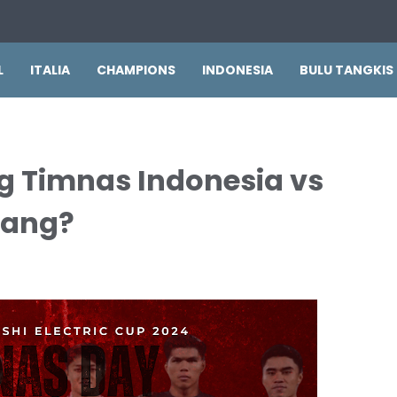
L
ITALIA
CHAMPIONS
INDONESIA
BULU TANGKIS
g Timnas Indonesia vs
nang?