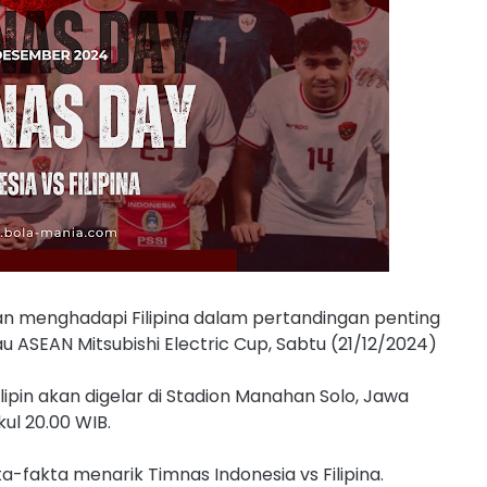
n menghadapi Filipina dalam pertandingan penting
u ASEAN Mitsubishi Electric Cup, Sabtu (21/12/2024)
ipin akan digelar di Stadion Manahan Solo, Jawa
ul 20.00 WIB.
a-fakta menarik Timnas Indonesia vs Filipina.