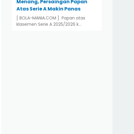
Menang, Persaingan Papan
Atas Serie A Makin Panas
[ BOLA-MANIA.COM ] Papan atas
klasemen Serie A 2025/2026 k…