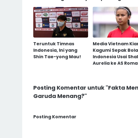
Teruntuk Timnas
Media Vietnam Kia
Indonesia, Ini yang
Kagumi Sepak Bola
Shin Tae-yong Mau!
Indonesia Usai Shal
Aurelia ke AS Roma
Posting Komentar untuk "Fakta Mena
Garuda Menang?"
Posting Komentar