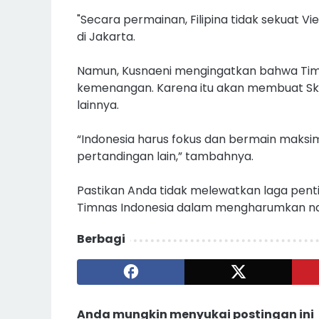
"Secara permainan, Filipina tidak sekuat V
di Jakarta.
Namun, Kusnaeni mengingatkan bahwa Tim
kemenangan. Karena itu akan membuat Sku
lainnya.
“Indonesia harus fokus dan bermain maksima
pertandingan lain,” tambahnya.
Pastikan Anda tidak melewatkan laga pent
Timnas Indonesia dalam mengharumkan nam
Berbagi
Anda mungkin menyukai postingan ini