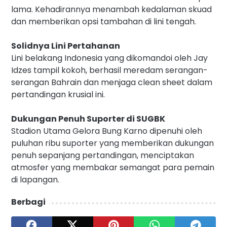
lama. Kehadirannya menambah kedalaman skuad
dan memberikan opsi tambahan di lini tengah.
Solidnya Lini Pertahanan
Lini belakang Indonesia yang dikomandoi oleh Jay
Idzes tampil kokoh, berhasil meredam serangan-
serangan Bahrain dan menjaga clean sheet dalam
pertandingan krusial ini.
Dukungan Penuh Suporter di SUGBK
Stadion Utama Gelora Bung Karno dipenuhi oleh
puluhan ribu suporter yang memberikan dukungan
penuh sepanjang pertandingan, menciptakan
atmosfer yang membakar semangat para pemain
di lapangan.
Berbagi