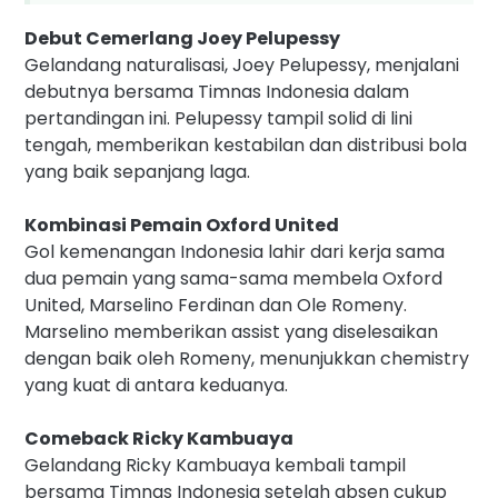
Debut Cemerlang Joey Pelupessy
Gelandang naturalisasi, Joey Pelupessy, menjalani
debutnya bersama Timnas Indonesia dalam
pertandingan ini. Pelupessy tampil solid di lini
tengah, memberikan kestabilan dan distribusi bola
yang baik sepanjang laga.
Kombinasi Pemain Oxford United
Gol kemenangan Indonesia lahir dari kerja sama
dua pemain yang sama-sama membela Oxford
United, Marselino Ferdinan dan Ole Romeny.
Marselino memberikan assist yang diselesaikan
dengan baik oleh Romeny, menunjukkan chemistry
yang kuat di antara keduanya.
Comeback Ricky Kambuaya
Gelandang Ricky Kambuaya kembali tampil
bersama Timnas Indonesia setelah absen cukup