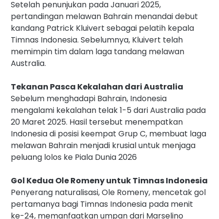
Setelah penunjukan pada Januari 2025,
pertandingan melawan Bahrain menandai debut
kandang Patrick Kluivert sebagai pelatih kepala
Timnas Indonesia. Sebelumnya, Kluivert telah
memimpin tim dalam laga tandang melawan
Australia.
Tekanan Pasca Kekalahan dari Australia
Sebelum menghadapi Bahrain, Indonesia
mengalami kekalahan telak 1-5 dari Australia pada
20 Maret 2025. Hasil tersebut menempatkan
Indonesia di posisi keempat Grup C, membuat laga
melawan Bahrain menjadi krusial untuk menjaga
peluang lolos ke Piala Dunia 2026
Gol Kedua Ole Romeny untuk Timnas Indonesia
Penyerang naturalisasi, Ole Romeny, mencetak gol
pertamanya bagi Timnas Indonesia pada menit
ke-24, memanfaatkan umpan dari Marselino