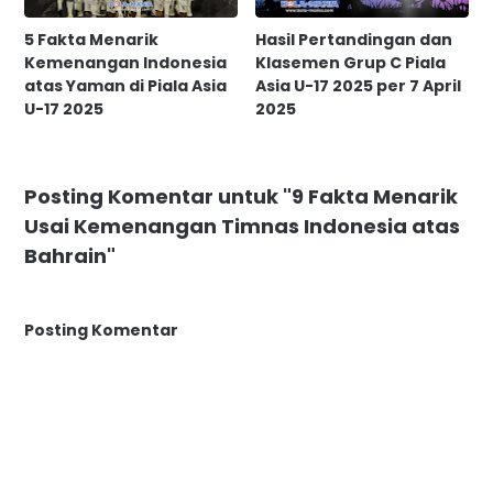
5 Fakta Menarik
Hasil Pertandingan dan
Kemenangan Indonesia
Klasemen Grup C Piala
atas Yaman di Piala Asia
Asia U-17 2025 per 7 April
U-17 2025
2025
Posting Komentar untuk "9 Fakta Menarik
Usai Kemenangan Timnas Indonesia atas
Bahrain"
Posting Komentar